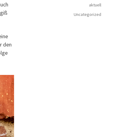
auch
aktuell
rgiß
Uncategorized
eine
r den
olge