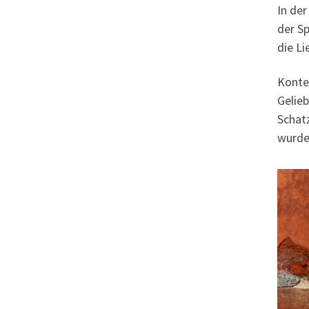
In de
der Sp
die Li
Konte
Gelieb
Schatz
wurde 