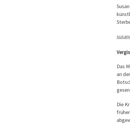
Susan 
künstl
Sterbe
susan
Vergi
Das M
an de
Botsch
gesen
Die K
frühen
abgewa