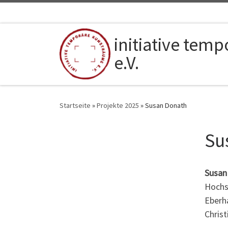
Zum Inhalt springen
initiative tem
e.V.
Startseite
»
Projekte 2025
»
Susan Donath
Su
Susan
Hochs
Eberha
Christ